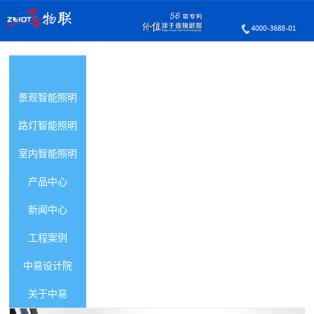
智能照明首页
景观智能照明
路灯智能照明
室内智能照明
产品中心
新闻中心
工程案例
中易设计院
关于中易