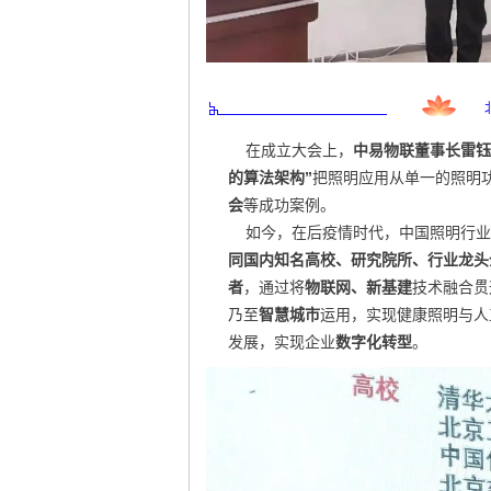
在成立大会上，
中易物联董事长雷钰
的算法架构”
把照明应用从单一的照明
会
等成功案例。
如今，在后疫情时代，中国照明行业
同国内知名高校、研究院所、行业龙头
者
，通过将
物联网、新基建
技术融合贯
乃至
智慧城市
运用，实现健康照明与人
发展，实现企业
数字化转型
。